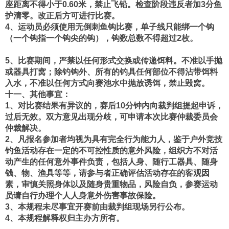
座距离不得小于0.60米，禁止飞铅。检查阶段违反者加3分鱼
护清零。改正后方可进行比赛。
4、运动员必须使用无倒刺鱼钩比赛，单子线只能绑一个钩
（一个钩指一个钩尖的钩），钩数总数不得超过2枚。
5、比赛期间，严禁以任何形式交换或传递饵料。不准以手抛
或器具打窝；除钓钩外、所有的钓具任何部位不得沾带饵料
入水，不准以任何方式向赛池水中抛放诱饵，禁止毁窝。
十一、其他事宜：
1、对比赛结果有异议的，赛后10分钟内向裁判组提起申诉，
过后无效。双方意见出现分歧，可申请本次比赛仲裁委员会
仲裁解决。
2、凡报名参加者均视为具有完全行为能力人，鉴于户外竞技
钓鱼活动存在一定的不可控性质的意外风险，组织方不对活
动产生的任何意外事件负责，包括人身、随行工器具、随身
钱、物、渔具等等，请参与者正确评估活动存在的客观因
素，审慎关照身体以及随身贵重物品，风险自负，参赛运动
员请自行办理个人人身意外伤害事故保险。
3、本规程未尽事宜开赛前由裁判组现场另行公布。
4、本规程解释权归主办方所有。