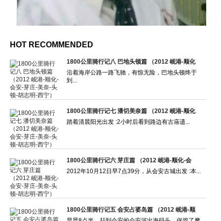
HOT RECOMMENDED
1800公里骑行记八 巴地头顿篇 （2012 岘港-顺化
沿着海岸公路一路飞驰，有惊无险，巴地头顿终于
到...
1800公里骑行记七 潘切美奈篇 （2012 岘港-顺化
踏着清晨阳光出发 :2小时后看到路边有古庙遗...
1800公里骑行记六 芽庄篇 （2012 岘港-顺化-会
2012年10月12日早7点39分，从会安古城出发 :本...
1800公里骑行记五 会安占婆岛篇 （2012 岘港-顺
早晨8点半，赶到会安的会安河出海码头，保管了摩...