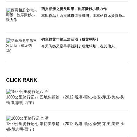
西贡相册之街头即景 - 首席摄影小默力作
本辑作品为西贡城市街景组图，由本站首席摄影师...
钓鱼群龙年第三次活动（成龙钓场）
今天飞扬又是早早就到了成龙钓场，在其他人...
CLICK RANK
1800公里骑行记八 巴地头顿篇 （2012 岘港-顺化-会安-芽庄-美奈-头
顿-胡志明-西宁）
1800公里骑行记七 潘切美奈篇 （2012 岘港-顺化-会安-芽庄-美奈-头
顿-胡志明-西宁）