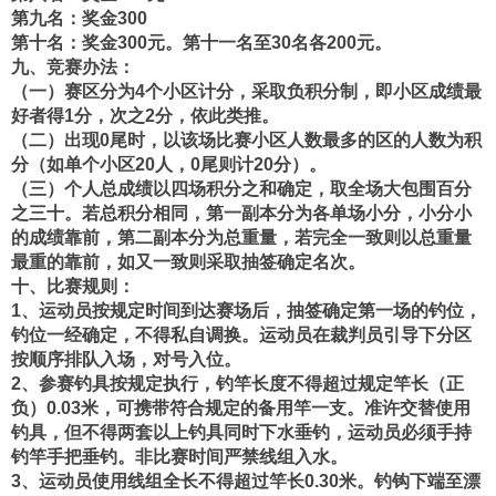
第九名：奖金300
第十名：奖金300元。第十一名至30名各200元。
九、竞赛办法：
（一）赛区分为4个小区计分，采取负积分制，即小区成绩最
好者得1分，次之2分，依此类推。
（二）出现0尾时，以该场比赛小区人数最多的区的人数为积
分（如单个小区20人，0尾则计20分）。
（三）个人总成绩以四场积分之和确定，取全场大包围百分
之三十。若总积分相同，第一副本分为各单场小分，小分小
的成绩靠前，第二副本分为总重量，若完全一致则以总重量
最重的靠前，如又一致则采取抽签确定名次。
十、比赛规则：
1、运动员按规定时间到达赛场后，抽签确定第一场的钓位，
钓位一经确定，不得私自调换。运动员在裁判员引导下分区
按顺序排队入场，对号入位。
2、参赛钓具按规定执行，钓竿长度不得超过规定竿长（正
负）0.03米，可携带符合规定的备用竿一支。准许交替使用
钓具，但不得两套以上钓具同时下水垂钓，运动员必须手持
钓竿手把垂钓。非比赛时间严禁线组入水。
3、运动员使用线组全长不得超过竿长0.30米。钓钩下端至漂