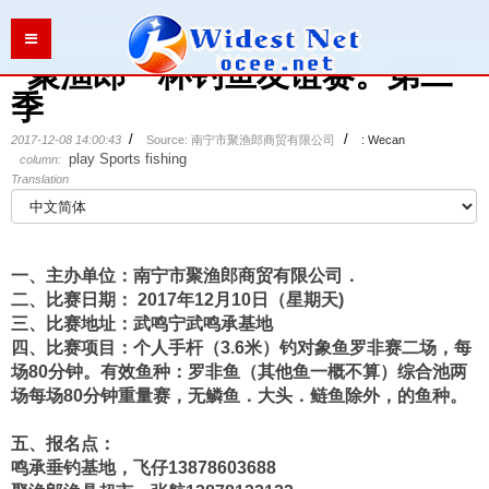
Location:
Global
>
>
>
>
>
>
>
“聚渔郎＂杯钓鱼友谊赛。第二
季
/
/
2017-12-08 14:00:43
Source: 南宁市聚渔郎商贸有限公司
: Wecan
play
Sports
fishing
column:
Translation
一、主办单位：南宁市聚渔郎商贸有限公司．
二、比赛日期： 2017年12月10日（星期天)
三、比赛地址：武鸣宁武鸣承基地
四、比赛项目：个人手杆（3.6米）钓对象鱼罗非赛二场，每
场80分钟。有效鱼种：罗非鱼（其他鱼一概不算）综合池两
场每场80分钟重量赛，无鳞鱼．大头．鲢鱼除外，的鱼种。
五、报名点：
鸣承垂钓基地，飞仔13878603688