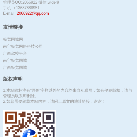
管理员QQ:2066922 微信:wider9
手机: +13687888951
E-mail:
2066922@qq.com
友情链接
极宽同城网
南宁极宽网络科技公司
广西驾校平台
南宁极宽同城
广西极宽同城
版权声明
1.本站除标注有“原创”字样以外的内容均来自互联网，如有侵犯版权，请与
管理员联系即删除。
2.如您需要转载本站内容，请附上原文的地址链接，谢谢！