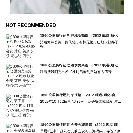
HOT RECOMMENDED
1800公里骑行记八 巴地头顿篇 （2012 岘港-顺化
沿着海岸公路一路飞驰，有惊无险，巴地头顿终于
到...
1800公里骑行记七 潘切美奈篇 （2012 岘港-顺化
踏着清晨阳光出发 :2小时后看到路边有古庙遗...
1800公里骑行记六 芽庄篇 （2012 岘港-顺化-会
2012年10月12日早7点39分，从会安古城出发 :本...
1800公里骑行记五 会安占婆岛篇 （2012 岘港-顺
早晨8点半，赶到会安的会安河出海码头，保管了摩...