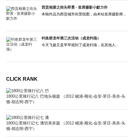
西贡相册之街头即景 - 首席摄影小默力作
本辑作品为西贡城市街景组图，由本站首席摄影师...
钓鱼群龙年第三次活动（成龙钓场）
今天飞扬又是早早就到了成龙钓场，在其他人...
CLICK RANK
1800公里骑行记八 巴地头顿篇 （2012 岘港-顺化-会安-芽庄-美奈-头
顿-胡志明-西宁）
1800公里骑行记七 潘切美奈篇 （2012 岘港-顺化-会安-芽庄-美奈-头
顿-胡志明-西宁）